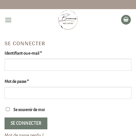
Passer
au
contenu
SE CONNECTER
Obligatoire
Identifiant ou e-mail
*
Obligatoire
Mot de passe
*
Se souvenir de moi
SE CONNECTER
Mot de passe perdu ?