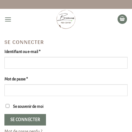
Passer
au
contenu
SE CONNECTER
Obligatoire
Identifiant ou e-mail
*
Obligatoire
Mot de passe
*
Se souvenir de moi
SE CONNECTER
Mot de passe perdu ?