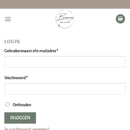
Ga
naar
inhoud
LOGIN
Vereist
Gebruikersnaam of e-mailadres
*
Vereist
Wachtwoord
*
Onthouden
INLOGGEN
Je wachtwoord vergeten?