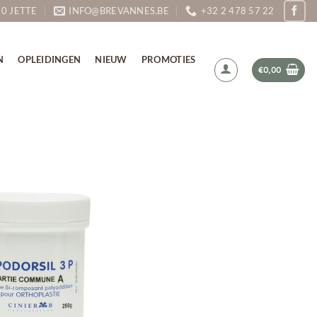
90 JETTE
INFO@BREVANNES.BE
+32 2 478 57 22
N
OPLEIDINGEN
NIEUW
PROMOTIES
€
0,00