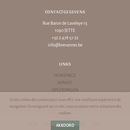
CONTACTGEGEVENS
Rue Baron de Laveleye 15
1090 JETTE
+32 2 478 57 22
info@brevannes.be
LINKS
HOMEPAGE
WINKEL
OPLEIDINGEN
PROMOTIES
Ce site utilise des cookies pour vous offrir une meilleure expérience de
navigation. En naviguant sur ce site, vous acceptez notre utilisation des
cookies.
Visa
PayPal
Stripe
MasterCard
Bancontact
AKKOORD