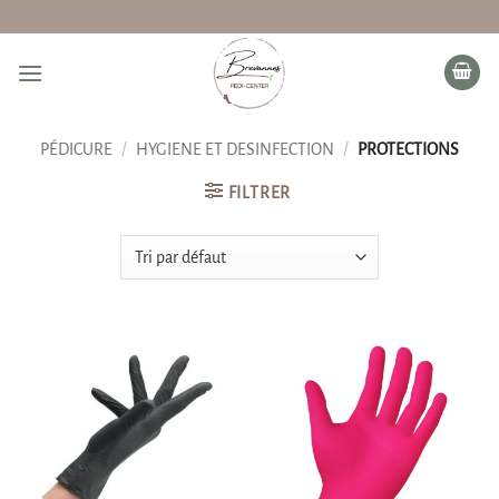
Passer
au
contenu
PÉDICURE
/
HYGIENE ET DESINFECTION
/
PROTECTIONS
FILTRER