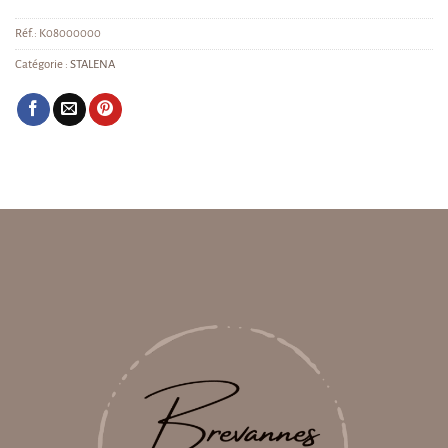
Réf.:
K08000000
Catégorie :
STALENA